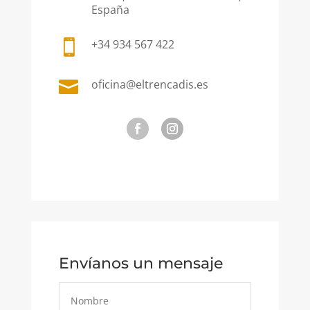
España
+34 934 567 422

oficina@eltrencadis.es

Envíanos un mensaje