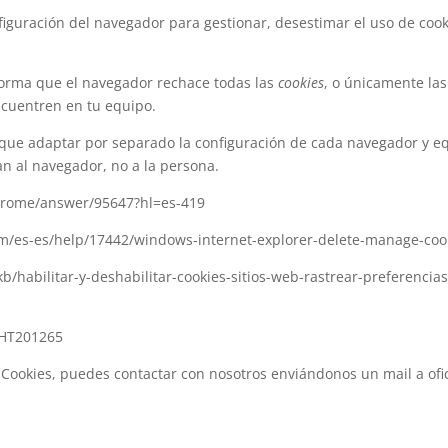
guración del navegador para gestionar, desestimar el uso de cooki
forma que el navegador rechace todas las
cookies
, o únicamente la
cuentren en tu equipo.
 que adaptar por separado la configuración de cada navegador y e
n al navegador, no a la persona.
chrome/answer/95647?hl=es-419
com/es-es/help/17442/windows-internet-explorer-delete-manage-coo
/kb/habilitar-y-deshabilitar-cookies-sitios-web-rastrear-preferencia
s/HT201265
e Cookies, puedes contactar con nosotros enviándonos un mail a of