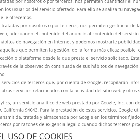
ratadas por nosotros o por terceros, nos permiten cuantificar el nú
cen los usuarios del servicio ofertado. Para ello se analiza tu nave
ue le ofrecemos.
 tratadas por nosotros o por terceros, nos permiten gestionar de la
web, adecuando el contenido del anuncio al contenido del servicio s
hábitos de navegación en Internet y podemos mostrarte publicidad 
uellas que permiten la gestión, de la forma más eficaz posible, de
cación o plataforma desde la que presta el servicio solicitado. Es
ravés de la observación continuada de sus hábitos de navegación, l
mo.
 servicios de terceros que, por cuenta de Google, recopilarán infor
otros servicios relacionados con la actividad del sitio web y otros s
alytics, un servicio analítico de web prestado por Google, Inc. con 
alifornia 94043. Para la prestación de estos servicios, Google uti
 transmitida, tratada y almacenada por Google en los términos fijad
rceros por razones de exigencia legal o cuando dichos terceros pr
EL USO DE COOKIES