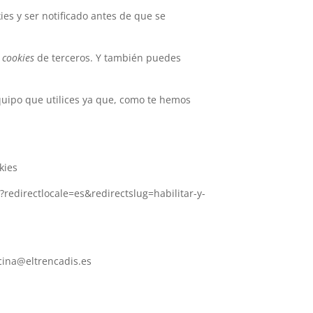
es y ser notificado antes de que se
s
cookies
de terceros. Y también puedes
quipo que utilices ya que, como te hemos
kies
s?redirectlocale=es&redirectslug=habilitar-y-
icina@eltrencadis.es