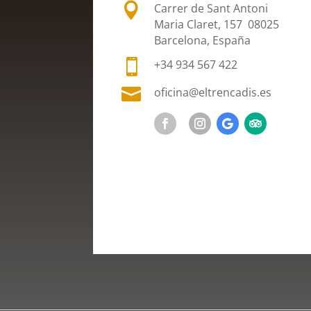

Carrer de Sant Antoni
Maria Claret, 157 08025
Barcelona, España

+34 934 567 422

oficina@eltrencadis.es